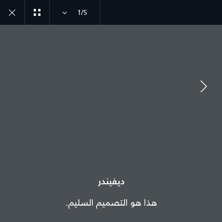
1/5
ديفيندر طراز سنة 26
الصور
انضم إلى الحوار
الدولة
ديفيندر
لبنان
هذا هو التصميم السليم.
اللغة