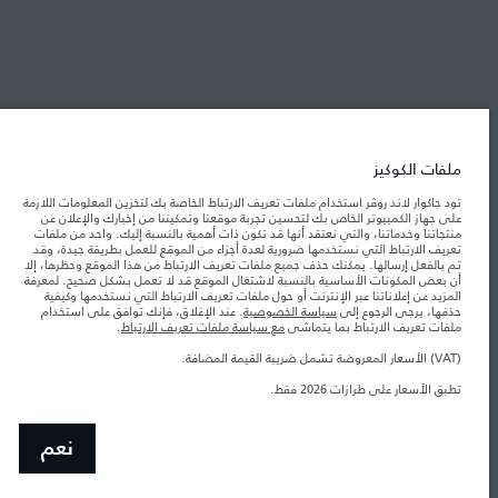
شركة جاكوار لاند روڤر
جاكوار لاند روڨر المحدودة: 2026
ملفات الكوكيز
لبنان, المانا أوتوموتيف
تود جاكوار لاند روڤر استخدام ملفات تعريف الارتباط الخاصة بك لتخزين المعلومات اللازمة
تعكس الأوزان المذكورة مواصفات السيارة القياسية. سوف تؤثر الإكسسوارات وغيرها من
العناصر المثبتة بعد نقطة التصنيع في الحمولة. تأكد من عدم تجاوز الوزن الإجمالي للسيارة
على جهاز الكمبيوتر الخاص بك لتحسين تجربة موقعنا وتمكيننا من إخبارك والإعلان عن
والحد الأقصى لأحمال المحور عند تحميل السيارة بالإكسسوارات والركاب والسوائل والوقود
منتجاتنا وخدماتنا، والتي نعتقد أنها قد تكون ذات أهمية بالنسبة إليك. واحد من ملفات
والحمولة.
تعريف الارتباط التي نستخدمها ضرورية لعدة أجزاء من الموقع للعمل بطريقة جيدة، وقد
تم بالفعل إرسالها. يمكنك حذف جميع ملفات تعريف الارتباط من هذا الموقع وحظرها، إلا
أن بعض المكونات الأساسية بالنسبة لاشتغال الموقع قد لا تعمل بشكل صحيح. لمعرفة
المزيد عن إعلاناتنا عبر الإنترنت أو حول ملفات تعريف الارتباط التي نستخدمها وكيفية
المعلومات والمواصفات والأسعار والألوان المذكورة على هذا الموقع قد تختلف من بلد إلى
حذفها، يرجى الرجوع إلى
سياسة الخصوصية
. عند الإغلاق، فإنك توافق على استخدام
آخر، كما أنّها قد تتغير بدون إشعار مسبق. الرجاء التواصل مع وكيلنا المحلي للتأكد من توفّرها
والتحقق من الأسعار.
ملفات تعريف الارتباط بما يتماشى
مع سياسة ملفات تعريف الارتباط
.
إن النقص العالمي في أشباه الموصلات يؤثر حاليًا
ملاحظة مهمة حول الصور والمواصفات.
(VAT) الأسعار المعروضة تشمل ضريبة القيمة المضافة.
في مواصفات تصميم السيارات وتوفر الخيارات وتوقيتات التصاميم. هذا ظرف ديناميكي
للغاية، ونتيجة لذلك، قد لا تمثّل الصور المستخدَمة ضمن موقع الويب حاليًا المواصفات الحالية
تطبق الأسعار على طرازات 2026 فقط.‎
بالكامل بالنسبة إلى الميزات والخيارات والحلية ومجموعات الألوان. يرجى استشارة وكيلك الذي
سيتمكّن من تأكيد أي تقييدات حالية معك للسماح لك باتخاذ قرار مدروس
الأرقام المقدمة هي نتيجة لاختبارات المصنع الرسمية وفقاً لتشريعات الاتحاد الأوروبي. قد
نعم
يتباين استهلك الوقود الفعلي للمركبة عن ذلك المتحقق في تلك الاختبارات كما أن هذه
الأرقام بغرض المقارنة فحسب.