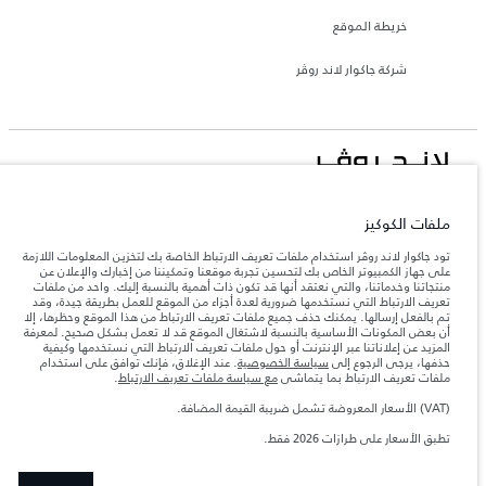
خريطة الموقع
شركة جاكوار لاند روڤر
جاكوار لاند روڨر المحدودة: 2026
ملفات الكوكيز
لبنان, المانا أوتوموتيف
تعكس الأوزان المذكورة مواصفات السيارة القياسية. سوف تؤثر الإكسسوارات وغيرها من
تود جاكوار لاند روڤر استخدام ملفات تعريف الارتباط الخاصة بك لتخزين المعلومات اللازمة
العناصر المثبتة بعد نقطة التصنيع في الحمولة. تأكد من عدم تجاوز الوزن الإجمالي للسيارة
على جهاز الكمبيوتر الخاص بك لتحسين تجربة موقعنا وتمكيننا من إخبارك والإعلان عن
والحد الأقصى لأحمال المحور عند تحميل السيارة بالإكسسوارات والركاب والسوائل والوقود
منتجاتنا وخدماتنا، والتي نعتقد أنها قد تكون ذات أهمية بالنسبة إليك. واحد من ملفات
والحمولة.
تعريف الارتباط التي نستخدمها ضرورية لعدة أجزاء من الموقع للعمل بطريقة جيدة، وقد
تم بالفعل إرسالها. يمكنك حذف جميع ملفات تعريف الارتباط من هذا الموقع وحظرها، إلا
أن بعض المكونات الأساسية بالنسبة لاشتغال الموقع قد لا تعمل بشكل صحيح. لمعرفة
المزيد عن إعلاناتنا عبر الإنترنت أو حول ملفات تعريف الارتباط التي نستخدمها وكيفية
المعلومات والمواصفات والأسعار والألوان المذكورة على هذا الموقع قد تختلف من بلد إلى
آخر، كما أنّها قد تتغير بدون إشعار مسبق. الرجاء التواصل مع وكيلنا المحلي للتأكد من توفّرها
حذفها، يرجى الرجوع إلى
سياسة الخصوصية
. عند الإغلاق، فإنك توافق على استخدام
والتحقق من الأسعار.
ملفات تعريف الارتباط بما يتماشى
مع سياسة ملفات تعريف الارتباط
.
إن النقص العالمي في أشباه الموصلات يؤثر حاليًا
ملاحظة مهمة حول الصور والمواصفات.
(VAT) الأسعار المعروضة تشمل ضريبة القيمة المضافة.
في مواصفات تصميم السيارات وتوفر الخيارات وتوقيتات التصاميم. هذا ظرف ديناميكي
للغاية، ونتيجة لذلك، قد لا تمثّل الصور المستخدَمة ضمن موقع الويب حاليًا المواصفات الحالية
تطبق الأسعار على طرازات 2026 فقط.‎
بالكامل بالنسبة إلى الميزات والخيارات والحلية ومجموعات الألوان. يرجى استشارة وكيلك الذي
سيتمكّن من تأكيد أي تقييدات حالية معك للسماح لك باتخاذ قرار مدروس
الأرقام المقدمة هي نتيجة لاختبارات المصنع الرسمية وفقاً لتشريعات الاتحاد الأوروبي. قد