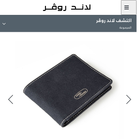
اكتشف لاند روڤر
المجموعة