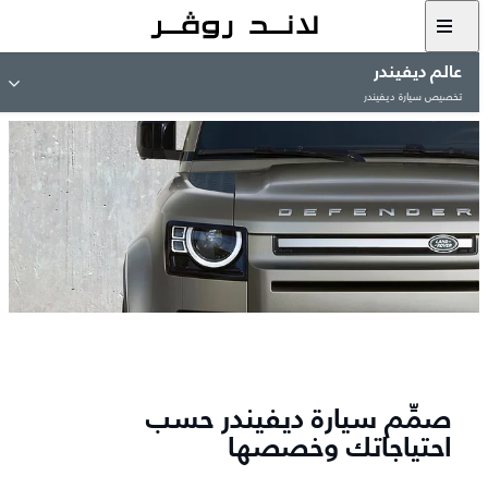
عالم ديفيندر
تخصيص سيارة ديفيندر
صمِّم سيارة ديفيندر حسب
احتياجاتك وخصصها