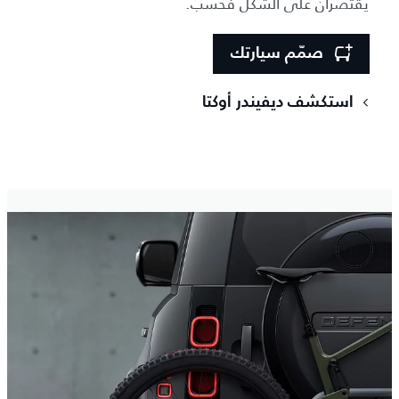
يقتصران على الشكل فحسب.
صمّم سيارتك
استكشف ديفيندر أوكتا