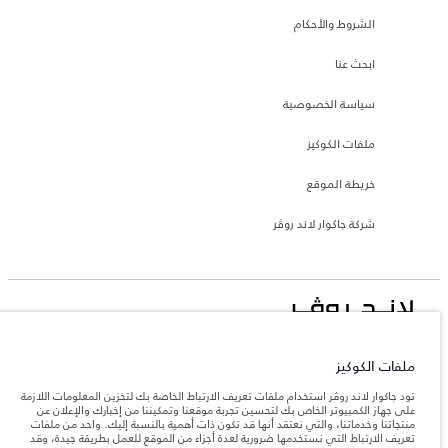
الشروط والأحكام
ابحث عنا
سياسة الخصوصية
ملفات الكوكيز
خريطة الموقع
شركة جاكوار لاند روڤر
جاكوار لاند روڨر المحدودة: 2026
ملفات الكوكيز
لبنان, المانا أوتوموتيف
تعكس الأوزان المذكورة مواصفات السيارة القياسية. سوف تؤثر الإكسسوارات وغيرها من
تود جاكوار لاند روڤر استخدام ملفات تعريف الارتباط الخاصة بك لتخزين المعلومات اللازمة
العناصر المثبتة بعد نقطة التصنيع في الحمولة. تأكد من عدم تجاوز الوزن الإجمالي للسيارة
على جهاز الكمبيوتر الخاص بك لتحسين تجربة موقعنا وتمكيننا من إخبارك والإعلان عن
والحد الأقصى لأحمال المحور عند تحميل السيارة بالإكسسوارات والركاب والسوائل والوقود
منتجاتنا وخدماتنا، والتي نعتقد أنها قد تكون ذات أهمية بالنسبة إليك. واحد من ملفات
والحمولة.
تعريف الارتباط التي نستخدمها ضرورية لعدة أجزاء من الموقع للعمل بطريقة جيدة، وقد