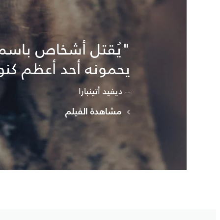
"يُقتل أشخاص باسم ال
يحمونه أحد أعظم كنوز
-- ديفيد أتينبارا
مشاهدة الفيلم