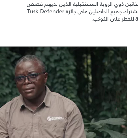
Tusk Conservation الأفراد المتفانين ذوي الرؤية المستقبلية الذين لديهم قصص
ملهمة ويصنعون تأثيرًا مذهلاً من جميع أنحاء القارة. يشترك جميع الحاصلين على جائزة Tusk Defender