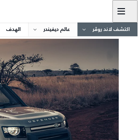
اكتشف لاند روڤر
عالم ديفيندر
الهدف​