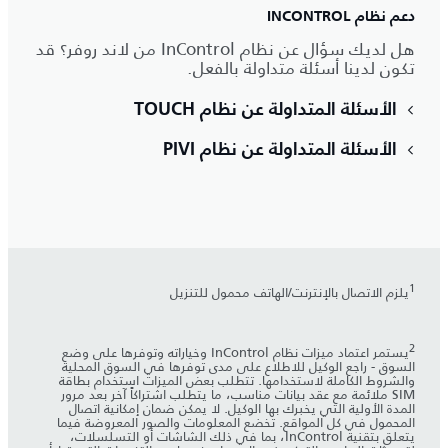
دعم نظام INCONTROL
هل لديك سؤال عن نظام InControl من لاند روفر؟ قد
تكون لدينا أسئلة متداولة بالفعل.
الأسئلة المتداولة عن نظام TOUCH
الأسئلة المتداولة عن نظام PIVI
1
يلزم الاتصال بالإنترنت/الهاتف محمول للتنزيل
2
يستمر اعتماد ميزات نظام InControl وخياراته وتوفرها على وضع
السوق - راجع الوكيل للاطلاع على مدى توفرها في السوق المحلية
والشروط الكاملة لاستخدامها. تتطلب بعض الميزات استخدام بطاقة
SIM ملائمة مع عقد بيانات مناسب، ما يتطلب اشتراكاً آخر بعد مرور
المدة الأولية التي يخبرك بها الوكيل. لا يمكن ضمان إمكانية اتصال
المحمول في كل المواقع. تخضع المعلومات والصور المعروضة فيما
يتعلق بتقنية InControl، بما في ذلك الشاشات أو التسلسلات،