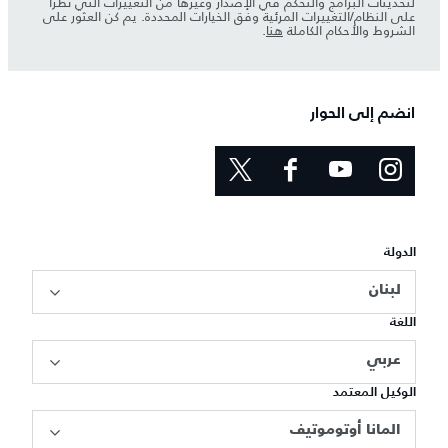
لتحديثات البرامج والتحكم في الإصدار وغيرها من التغييرات التي تطرأ
على النظام/التغييرات المرئية وفق الخيارات المحددة. يم كن العثور على
الشروط والأحكام الكاملة
هنا
.
انضم إلى الحوار
الدولة
لبنان
اللغة
عربي
الوكيل المعتمد
المانا أوتوموتيف